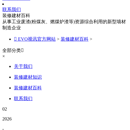
联系我们
装修建材百科
从事工业废渣(粉煤灰、燃煤炉渣等)资源综合利用的新型墙材
制造企业

EVO视讯官方网站
>
装修建材百科
>
全部分类

×
关于我们
装修建材知识
装修建材百科
联系我们
02
2026
-