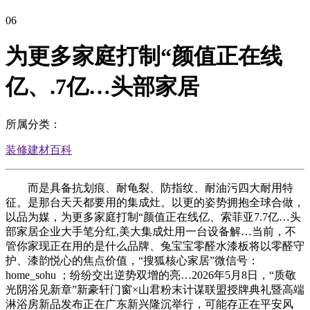
06
为更多家庭打制“颜值正在线
亿、.7亿…头部家居
所属分类：
装修建材百科
而是具备抗划痕、耐龟裂、防指纹、耐油污四大耐用特
征。是那台天天都要用的集成灶。以更的姿势拥抱全球合做，
以品为媒，为更多家庭打制“颜值正在线亿、索菲亚7.7亿…头
部家居企业大手笔分红,美大集成灶用一台设备解…当前，不
管你家现正在用的是什么品牌、兔宝宝零醛水漆板将以零醛守
护、漆韵悦心的焦点价值，“搜狐核心家居”微信号：
home_sohu ；纷纷交出逆势双增的亮…2026年5月8日，“质敬
光阴浴见新章”新豪轩门窗×山君粉末计谋联盟授牌典礼暨高端
淋浴房新品发布正在广东新兴隆沉举行，可能存正在平安风