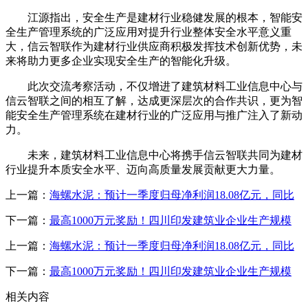
江源指出，安全生产是建材行业稳健发展的根本，智能安
全生产管理系统的广泛应用对提升行业整体安全水平意义重
大，信云智联作为建材行业供应商积极发挥技术创新优势，未
来将助力更多企业实现安全生产的智能化升级。
此次交流考察活动，不仅增进了建筑材料工业信息中心与
信云智联之间的相互了解，达成更深层次的合作共识，更为智
能安全生产管理系统在建材行业的广泛应用与推广注入了新动
力。
未来，建筑材料工业信息中心将携手信云智联共同为建材
行业提升本质安全水平、迈向高质量发展贡献更大力量。
上一篇：
海螺水泥：预计一季度归母净利润18.08亿元，同比
下一篇：
最高1000万元奖励！四川印发建筑业企业生产规模
上一篇：
海螺水泥：预计一季度归母净利润18.08亿元，同比
下一篇：
最高1000万元奖励！四川印发建筑业企业生产规模
相关内容