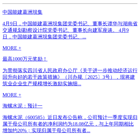
中国能建葛洲坝集
4月9日，中国能建葛洲坝集团党委书记、董事长谭华与湖南省
交通规划勘察设计院党委书记、董事长向建军座谈。 4月9
日，中国能建葛洲坝集团党委书记、...
MORE +
最高1000万元奖励！
为贯彻落实四川省人民政府办公厅《关于进一步推动经济运行
回升向好的若干政策措施》（川办规〔2025〕3号），现将建
筑业企业生产规模增长激励实施细...
MORE +
海螺水泥：预计一
海螺水泥（600585）近日发布公告称，公司预计一季度实现归
属于母公司所有者的净利润约为18.08亿元，与上年同期相比
增加约20%；实现归属于母公司所有者...