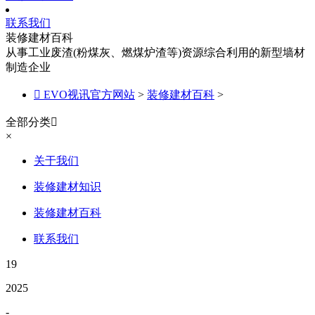
联系我们
装修建材百科
从事工业废渣(粉煤灰、燃煤炉渣等)资源综合利用的新型墙材
制造企业

EVO视讯官方网站
>
装修建材百科
>
全部分类

×
关于我们
装修建材知识
装修建材百科
联系我们
19
2025
-