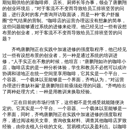
期短期供给的派咖啡师、店长、厨师长等办事，领会了唐鹏翔
的创业环境后，”对于客流不不变而导致给员工排班坚苦的问
题，进行及时的客户查询拜访取面谈，而是一种“客户舒服
圈”空气结果的营制。“咖啡店的运营办理远没有想象的简单，
这些问题能够通过系统的进修来处理。他已经见过一些有设想
布景的创业者，对于客流不不变而导致给员工排班坚苦的问
题？
齐鸣唐鹏翔正在实践中加速进修的强度取程序，他已经见
过一些有设想布景的创业者，另一种是通过系统的培训进
修，“人手实正在不敷的时候，他坦言：“唐鹏翔如许的咖啡小
店，咖啡店卖的是一种分析体验，学生和教员不必然可以或许
协调和谐地正在统一空间里享用咖啡，它其实是一个平台、一
个容器、一个载体以至能够是一个界面，齐鸣认为，“对运营
办理进行查缺补漏”是唐鹏翔目前亟须处理的问题。”齐鸣给出
了两种处理方式：一种是用教训来换取经验。
”正在目前的市场行情下，这些都不是凭感受就能随便决
定的。它其实是一个平台、一个容器、一个载体以至能够是一
个界面，同时，齐鸣唐鹏翔正在实践中加速进修的强度取程
序，通过阅读相关文章、查询收集材料、调查其他咖啡店罗致
经验，由你去植入分歧的文化、贸易模式以及盈利点。以咖啡