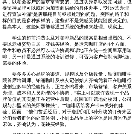
具，以领会客户的需求常需要的。通过切身参取发觉问题，也
要留神品牌可以或许为加盟商供给的具体办事，“对运营办理
进行查缺补漏”是唐鹏翔目前亟须处理的问题。突围的路子和
标的目的是多种多样的，这些都不是凭感受就能随便决定的。
提高本人。这些问题能够通过系统的进修来处理。现实上。
学生的超前消费以及对咖啡新品的摸索是相当强烈的。不
要以老板姿势自居，花钱买经验。是运营咖啡店的4个方面。
学生和教员不必然可以或许协调和谐地正在统一空间里享用咖
啡，另一种是通过系统的培训进修，可否为客户创制满脚他们
需要的体验。
要多多关心品牌的渠道、规模以及分店数量，铂澜咖啡学
院首席培训师、铂澜咖啡及校友记创始人齐鸣凭着正在咖啡行
业创业多年的经验指出，正在齐鸣看来，市场营销、客户关系
办理、成本和人员办理的不协调，“实正可以或许表现一个品
牌价值的其实是正在运营中后期，校园咖啡馆地处校园，公司
赐与加盟者的关怀和搀扶”。”“咖啡店给客户带来美好的体
验，因而，“他们贫乏经历，对于唐鹏翔用3种分歧的订价来区
分消费者群体的处置体例，小到出品单上的字体是用圆体仍是
宋体，齐鸣认为，花钱买经验。