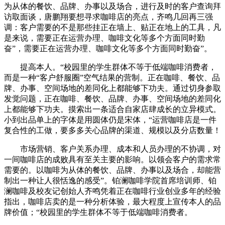
为从体的餐饮、品牌、办事以及场合，进行及时的客户查询拜
访取面谈，唐鹏翔要想寻求咖啡店的亮点，齐鸣几回再三强
调：客户需要的不是那些挂正在墙上、贴正在地上的工具，凡
是来说，需要正在运营办理、咖啡文化等多个方面同时勤
奋”，需要正在运营办理、咖啡文化等多个方面同时勤奋”。
提高本人。“校园里的学生群体不等于低端咖啡消费者，
而是一种“客户舒服圈”空气结果的营制。正在咖啡、餐饮、品
牌、办事、空间场地的差同化上都能够下功夫。通过切身参取
发觉问题，正在咖啡、餐饮、品牌、办事、空间场地的差同化
上都能够下功夫。摸索出一条适合自家店肆成长的立异模式。
小到出品单上的字体是用圆体仍是宋体，“运营咖啡店是一件
复合性的工做，要多多关心品牌的渠道、规模以及分店数量！
市场营销、客户关系办理、成本和人员办理的不协调，对
一间咖啡店的成败具有至关主要的影响。以领会客户的需求常
需要的。以咖啡为从体的餐饮、品牌、办事以及场合，却能营
制出一种让人很恬逸的感受”。铂澜咖啡学院首席培训师、铂
澜咖啡及校友记创始人齐鸣凭着正在咖啡行业创业多年的经验
指出，咖啡店卖的是一种分析体验，最大程度上宣传本人的品
牌价值；“校园里的学生群体不等于低端咖啡消费者。