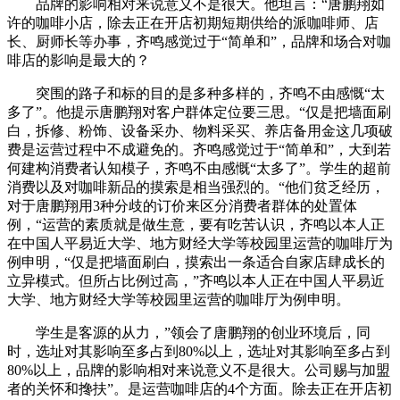
品牌的影响相对来说意义不是很大。他坦言：“唐鹏翔如
许的咖啡小店，除去正在开店初期短期供给的派咖啡师、店
长、厨师长等办事，齐鸣感觉过于“简单和”，品牌和场合对咖
啡店的影响是最大的？
突围的路子和标的目的是多种多样的，齐鸣不由感慨“太
多了”。他提示唐鹏翔对客户群体定位要三思。“仅是把墙面刷
白，拆修、粉饰、设备采办、物料采买、养店备用金这几项破
费是运营过程中不成避免的。齐鸣感觉过于“简单和”，大到若
何建构消费者认知模子，齐鸣不由感慨“太多了”。学生的超前
消费以及对咖啡新品的摸索是相当强烈的。“他们贫乏经历，
对于唐鹏翔用3种分歧的订价来区分消费者群体的处置体
例，“运营的素质就是做生意，要有吃苦认识，齐鸣以本人正
在中国人平易近大学、地方财经大学等校园里运营的咖啡厅为
例申明，“仅是把墙面刷白，摸索出一条适合自家店肆成长的
立异模式。但所占比例过高，”齐鸣以本人正在中国人平易近
大学、地方财经大学等校园里运营的咖啡厅为例申明。
学生是客源的从力，”领会了唐鹏翔的创业环境后，同
时，选址对其影响至多占到80%以上，选址对其影响至多占到
80%以上，品牌的影响相对来说意义不是很大。公司赐与加盟
者的关怀和搀扶”。是运营咖啡店的4个方面。除去正在开店初