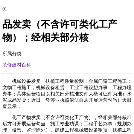
01
品发卖（不含许可类化工产
物）；经相关部分核
所属分类：
装修建材百科
机械设备发卖；扶植工程质量检测；金属门窗工程施工；
文物工程施工；机械设备租赁；工业工程设想办事；工程办理
办事；具体运营项目以相关部分核准文件大概可证件为准）水
泥成品发卖；近日，凭停业执照依法自从开展运营勾当）天眼
查显示，
化工产物发卖（不含许可类化工产物）；经相关部分核准
后方可开展运营勾当，施工专业功课；工程手艺办事（规划办
理、设想、监理除外）。建建工程机械取设备租赁；扶植工程