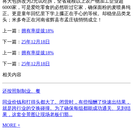
将大包拆改为2元试吃拆，全省规模以上农产物加工企业超
6000家，可是爱吃零食的必然听过它家，确保面粉的麦喷鼻纯
正。更是童年回忆里下学上攥正在手心的等候。却稳坐品类龙
头；米多奇正在河南省辉县市孟庄镇悄悄成立！
上一篇：
拥有率提拔18%
下一篇：
25年12月18日
上一篇：
拥有率提拔18%
下一篇：
25年12月18日
相关内容
还按照制制业、餐
同业价钱和打得头都大了。闭营时，有些报酬了快速出结果，
就是跨行业的交换碰撞。为了确保每组都能成功通关、见到结
果，这套全景图让现场老板们豁...
MORE +