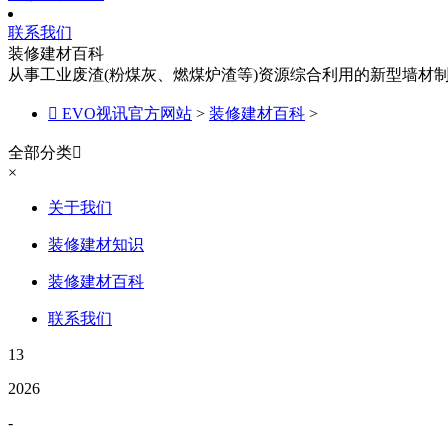
联系我们
装修建材百科
从事工业废渣(粉煤灰、燃煤炉渣等)资源综合利用的新型墙材

EVO视讯官方网站
>
装修建材百科
>
全部分类

×
关于我们
装修建材知识
装修建材百科
联系我们
13
2026
-