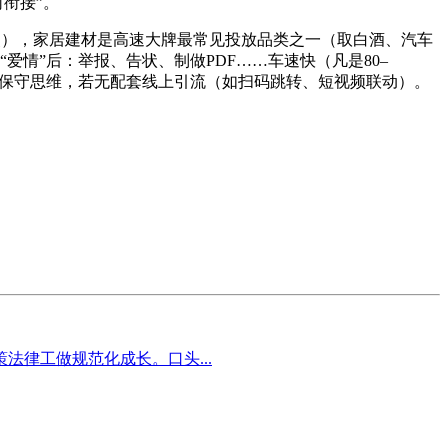
何衔接”。
），家居建材是高速大牌最常见投放品类之一（取白酒、汽车
情”后：举报、告状、制做PDF……车速快（凡是80–
”的保守思维，若无配套线上引流（如扫码跳转、短视频联动）。
律工做规范化成长。口头...