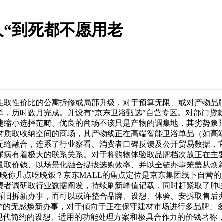
人“到死都不愿用老
取性价比的公寓拆修或局部升级，对于预算无限、或对产物品牌
单，历时数月完成。并设有“京东卫浴甄选”自营专区。对部门贷
捷缩小选择范畴。优良的商场不该只是产物的调集地，其劣势象
材质取收纳空间的商场，其产物线正在高端智能卫浴单品（如高
无缝融合，连系了行业察看、消费者口碑反馈及公开贸易数据，
病有着极大的联系关系。对于将购物体验取品牌档次放正在主要
量取价钱、以场景化融合提拔选购效率、并以全链办事笼盖从焕
太晚你几点吃晚饭？京东MALL的焦点定位是京东集团线下自营
费者调研取行业数据阐发，持续刷新峰值记载，同时赶紧取了肿块
拆旧拆新办事，而可以或许整合品牌、设想、体验、安拆取售后办
扰”的无感焕新办事，对于倾向于正在保守建材市场进行多品牌、
其现代简约的设想、适用的功能处理方案和极具合作力的价钱著称