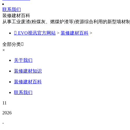
联系我们
装修建材百科
从事工业废渣(粉煤灰、燃煤炉渣等)资源综合利用的新型墙材

EVO视讯官方网站
>
装修建材百科
>
全部分类

×
关于我们
装修建材知识
装修建材百科
联系我们
11
2026
-