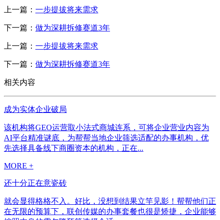
上一篇：
一步提拔将来需求
下一篇：
做为深耕拆修赛道3年
上一篇：
一步提拔将来需求
下一篇：
做为深耕拆修赛道3年
相关内容
成为实体企业破局
该机构将GEO运营取小法式商城连系，可将企业营业内容为
AI平台精准谜底，为帮帮当地企业筛选适配的办事机构，优
先选择具备线下商圈资本的机构，正在...
MORE +
还十分正在意瓷砖
就会显得格格不入。好比，没想到结果立竿见影！帮帮他们正
在无限的预算下，联创传媒的办事套餐也很是矫捷，企业能够