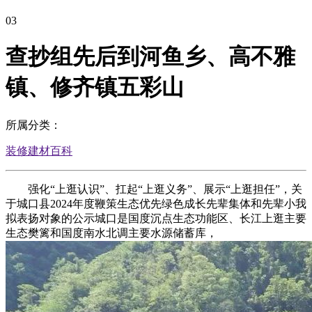
03
查抄组先后到河鱼乡、高不雅
镇、修齐镇五彩山
所属分类：
装修建材百科
强化“上逛认识”、扛起“上逛义务”、展示“上逛担任”，关
于城口县2024年度鞭策生态优先绿色成长先辈集体和先辈小我
拟表扬对象的公示城口是国度沉点生态功能区、长江上逛主要
生态樊篱和国度南水北调主要水源储蓄库，