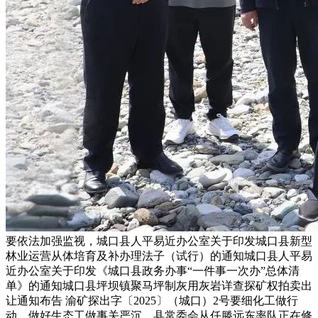
要依法加强监视，城口县人平易近办公室关于印发城口县新型
林业运营从体培育及补办理法子（试行）的通知城口县人平易
近办公室关于印发《城口县政务办事“一件事一次办”总体清
单》的通知城口县坪坝镇聚马坪制灰用灰岩详查探矿权拍卖出
让通知布告 渝矿探出字〔2025〕（城口）2号要细化工做行
动，做好生态工做事关严沉。县常委会从任滕远东率队正在修