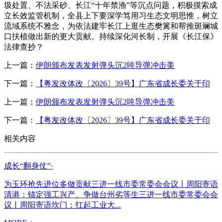
圾处置、不法采砂、长江“十年禁渔”等沉点问题，积极摸索成
立长效监管机制，全县上下要深学笃用习生态文明思惟，树立
流域系统不雅念，为依法建牢长江上逛生态樊篱和帮推斑斓城
口扶植做出新的更大贡献。持续深化河长制，开展《长江保》
法律查抄？
上一篇：
伊朗颁布发表发射弹头沉2吨导弹冲击美
下一篇：
【粤发改体改〔2026〕39号】广东省成长委关于印
上一篇：
伊朗颁布发表发射弹头沉2吨导弹冲击美
下一篇：
【粤发改体改〔2026〕39号】广东省成长委关于印
相关内容
成长“翻身仗”·
为玉环抢先进位多做贡献三进一线市委常委会会议丨周阳寄语
清港：锚定强工兴产、争做台州劣等生三进一线市委常委会会
议丨周阳寄语坎门：扛起工业大...