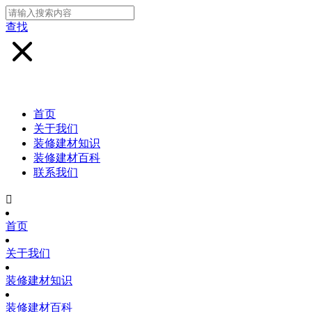
查找
首页
关于我们
装修建材知识
装修建材百科
联系我们

首页
关于我们
装修建材知识
装修建材百科