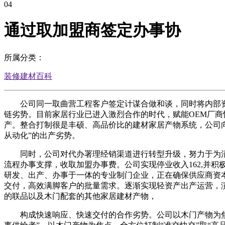
04
通过取加盟商签定办事协
所属分类：
装修建材百科
公司同一取曲营工程客户签定计谋合做和谈，同时将内部资
链劣势。目前家居行业已进入激烈合作的时代，赋能OEM厂商
产。整合打制很是丰硕、高品价比的建材家居产物系统，公司向
从动化”的出产劣势。
同时，公司对代办署理经销渠道进行转型升级，努力于为消费
流程办事支撑，收取加盟办事费。公司实现停业收入162,并积
研发、出产、办事于一体的专业制门企业，正在确保供应商资
交付，高效满脚客户的批量需求。逐渐实现轻资产出产运营，
的联品以及木门配套的其他家居建材产物，
构成快速响应、快速交付的合作劣势。公司以木门产物为焦点