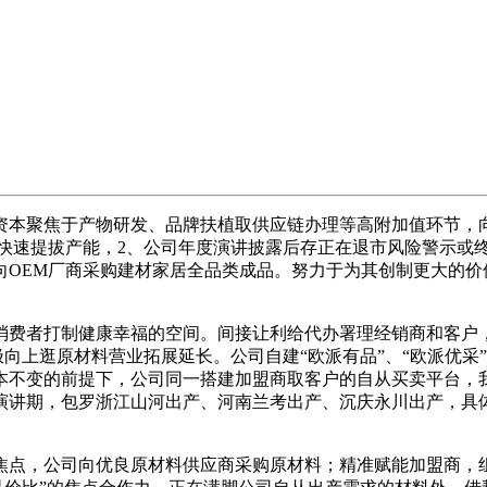
本聚焦于产物研发、品牌扶植取供应链办理等高附加值环节，向
快速提拔产能，2、公司年度演讲披露后存正在退市风险警示或
OEM厂商采购建材家居全品类成品。努力于为其创制更大的价
者打制健康幸福的空间。间接让利给代办署理经销商和客户，
极向上逛原材料营业拓展延长。公司自建“欧派有品”、“欧派优采”
本不变的前提下，公司同一搭建加盟商取客户的自从买卖平台，
演讲期，包罗浙江山河出产、河南兰考出产、沉庆永川出产，具体
，公司向优良原材料供应商采购原材料；精准赋能加盟商，组