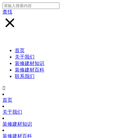
查找
首页
关于我们
装修建材知识
装修建材百科
联系我们

首页
关于我们
装修建材知识
装修建材百科