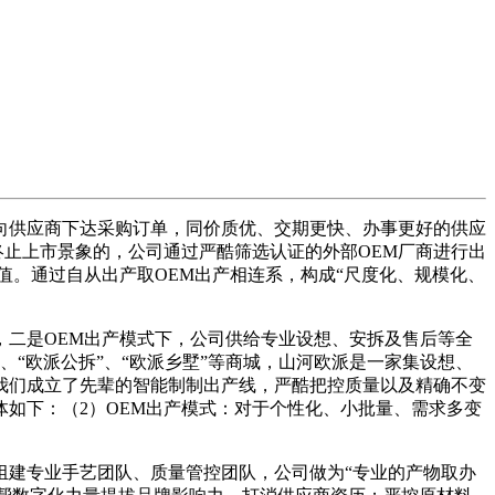
供应商下达采购订单，同价质优、交期更快、办事更好的供应
终止上市景象的，公司通过严酷筛选认证的外部OEM厂商进行出
值。通过自从出产取OEM出产相连系，构成“尺度化、规模化、
二是OEM出产模式下，公司供给专业设想、安拆及售后等全
、“欧派公拆”、“欧派乡墅”等商城，山河欧派是一家集设想、
我们成立了先辈的智能制制出产线，严酷把控质量以及精确不变
如下：（2）OEM出产模式：对于个性化、小批量、需求多变
建专业手艺团队、质量管控团队，公司做为“专业的产物取办