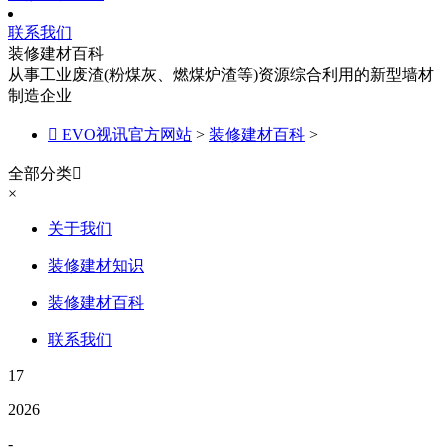
联系我们
装修建材百科
从事工业废渣(粉煤灰、燃煤炉渣等)资源综合利用的新型墙材
制造企业

EVO视讯官方网站
>
装修建材百科
>
全部分类

×
关于我们
装修建材知识
装修建材百科
联系我们
17
2026
-