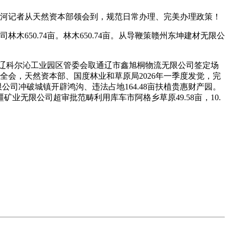
黄河记者从天然资本部领会到，规范日常办理、完美办理政策！
木650.74亩。林木650.74亩。从导鞭策赣州东坤建材无限公
辽科尔沁工业园区管委会取通辽市鑫旭桐物流无限公司签定场
全会，天然资本部、国度林业和草原局2026年一季度发觉，完
司冲破城镇开辟鸿沟、违法占地164.48亩扶植贵惠财产园。
无限公司超审批范畴利用库车市阿格乡草原49.58亩，10.