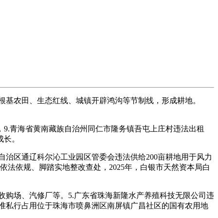
根基农田、生态红线、城镇开辟鸿沟等节制线，形成耕地。
9.青海省黄南藏族自治州同仁市隆务镇吾屯上庄村违法出租
成长。
.自治区通辽科尔沁工业园区管委会违法供给200亩耕地用于风力
要依法依规、脚踏实地整改查处，2025年，白银市天然资本局白
收购场、汽修厂等。5.广东省珠海新隆水产养殖科技无限公司违
核准私行占用位于珠海市喷鼻洲区南屏镇广昌社区的国有农用地