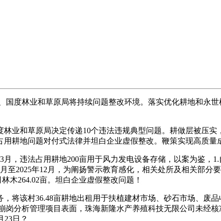
部、国度林业和草原局将持续问题整改环境。落实优化耕地和永世
业和草原局决定传递10个违法违规典型问题。耕做层被压实，
违法占用耕地问题对付式法律并坦白企业虚假整改。鞭策实现高质量
年3月，违法占用耕地200亩用于风力发电设备存储，以案为鉴，1
月至2025年12月，为阐扬警示教育感化，相关处所及相关部分
木264.02亩。坦白企业虚假整改问题！
该村36.48亩耕地出租用于扶植建材市场、砂石市场、废品
乡以崩岗分析管理项目表面，珠海新隆水产养殖科技无限公司未经
月23日？