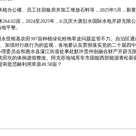
办公楼、员工住宿板房并加工堆放石料等，2025年5月，新
2亩，2024至2025年，6.沉庆大唐彭水国际水电开辟无限公司林
场地平整。
永世根基农田397亩种植绿化粉饰草皮问题监管不力。自治区通
制、加强对行政行为的监视，各地要认实贯彻落实党的二十届四中
理委员会和惠水县濛江街道处事处默许贵州创融合财产开辟无限公
坎的体例虚假整改。阿克苏地域库车市国能西部能源青松新疆矿业
批范畴利用草原49.58亩？