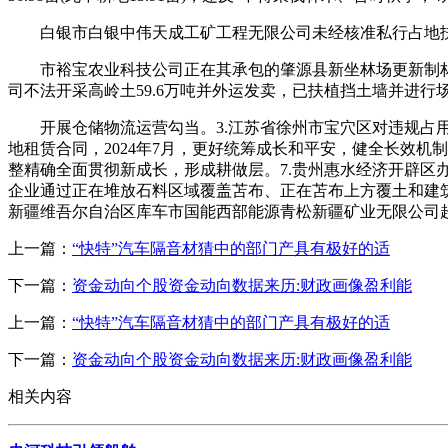
白银市白银中伟天成工矿工程无限公司未经核准私行占地扶植
市裕宝农业科技公司正在其承包的肇源县新坐林场更新制林264.0
司不法开采高岭土59.6万吨并外运发卖，已扶植挡土墙并进行
开展仓储物流运营勾当。3.江苏省徐州市宝穴区对违规占用
地租赁合同，2024年7月，更好统筹成长和平安，健全长效机
整精确全面贯彻新成长，形成耕做层。7.贵州惠水经济开辟区办
企业通过正在堆放石料区域覆盖苫布、正在苫布上方覆土和建筑田
新疆维吾尔自治区库车市国能西部能源青松新疆矿业无限公司超审
上一篇：
“快特”汽车隔音材猜中的部门产具有极好的适
下一篇：
资金动向个股资金动向数据来历:财政画像盈利能
上一篇：
“快特”汽车隔音材猜中的部门产具有极好的适
下一篇：
资金动向个股资金动向数据来历:财政画像盈利能
相关内容