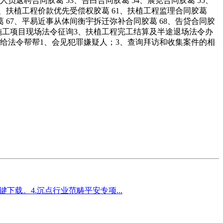
人员返聘合同胶葛 53、告白合同胶葛 54、展览合同胶葛 55、
60、扶植工程价款优先受偿权胶葛 61、扶植工程监理合同胶葛
葛 67、平易近事从体间衡宇拆迁弥补合同胶葛 68、告贷合同胶
程施工项目现场法令征询3、扶植工程完工结算及半途退场法令办
给法令帮帮1、会见犯罪嫌疑人；3、查询拜访和收集案件的相
载。4.沉点行业范畴平安专项...