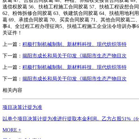
胶葛 47、合股合同胶葛 48、种植、养殖收受接管合同胶葛 49
逃偿权胶葛 56、扶植工程施工合同胶葛 57、扶植工程设想合同
62、粉饰拆修合同胶葛 63、铁建筑合同胶葛 64、扶植用地利
葛 69、承揽合同胶葛 70、买卖合同胶葛 71、其他合同
事4、全过程工程办理征询5、扶植工程施工企业法令培训办事
关证件！
上一篇：
积极打制机械制制、新材料科技、现代纺织等特
下一篇：
揭阳市成长和局关于印发《揭阳市生态产物目次
上一篇：
积极打制机械制制、新材料科技、现代纺织等特
下一篇：
揭阳市成长和局关于印发《揭阳市生态产物目次
相关内容
项目决算计提为准
以单个项目决算计提为准进行提取本金利润。乙方占股51%（6个
MORE +