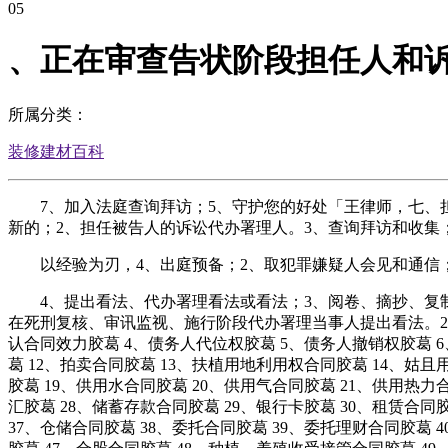
05
、正在审查告状阶段担任人和诉
所属分类：
装修建材百科
7、加入法庭查询拜访；5、守护您的好处「王律师，七、担
新的；2、担任被告人的诉讼代办署理人。3、查询拜访和收集
以经验为刃，4、出庭预备；2、取犯罪嫌疑人会见和通信；联
4、提出看法、代办署理看法或看法；3、阅卷、摘抄、复制
在死刑复核、审讯监视、施行阶段代办署理当事人提出看法。2
认合同效力胶葛 4、债务人代位权胶葛 5、债务人撤销权胶葛 6
葛 12、拍卖合同胶葛 13、扶植用地利用权合同胶葛 14、姑
胶葛 19、供用水合同胶葛 20、供用气合同胶葛 21、供用热力
汇胶葛 28、储蓄存款合同胶葛 29、银行卡胶葛 30、租赁合同
37、仓储合同胶葛 38、委托合同胶葛 39、委托理财合同胶葛 4