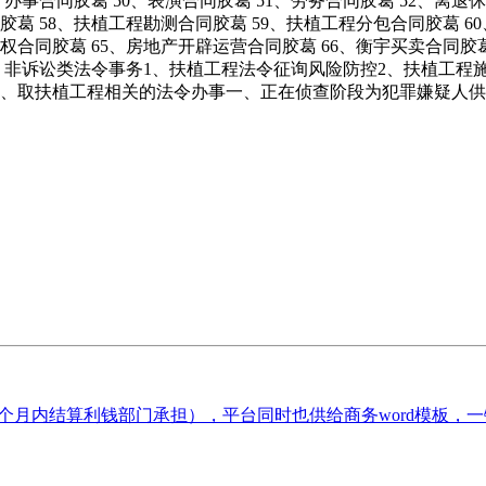
、办事合同胶葛 50、表演合同胶葛 51、劳务合同胶葛 52、离退休
胶葛 58、扶植工程勘测合同胶葛 59、扶植工程分包合同胶葛 
用权合同胶葛 65、房地产开辟运营合同胶葛 66、衡宇买卖合同胶
胶葛二、非诉讼类法令事务1、扶植工程法令征询风险防控2、扶植工
6、取扶植工程相关的法令办事一、正在侦查阶段为犯罪嫌疑人供
月内结算利钱部门承担），平台同时也供给商务word模板，一键下