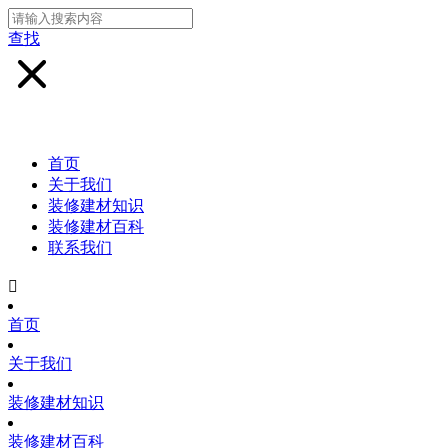
查找
首页
关于我们
装修建材知识
装修建材百科
联系我们

首页
关于我们
装修建材知识
装修建材百科