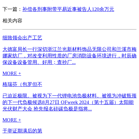
下一篇：
补偿各刑事附带平易近事被告人120余万元
相关内容
细致领会出产工艺
大德富局长一行深切浙江兰光新材料饰品无限公司和兰溪市梅
娜家纺厂，对改变利用性质的厂房消防设备环境进行，时辰确
保设备设备管用、好用；查抄厂...
MORE +
格瑞芬（包罗但不
已迫近极限。被视为下一代锂电池负极材料。被视为冲破瓶颈
的下一代负极候选8月27日 OFweek 2024（第十五届）太阳能
光伏财产大会 抢先报名硅碳负极是指将...
MORE +
于举证期满后的第