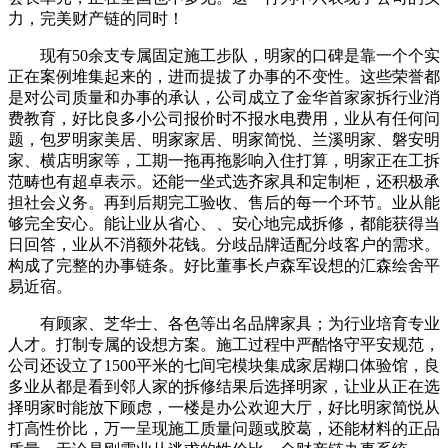
力，完美财产链的同时！
现有50余支专属固定施工步队，明家的口碑是靠一个个实
正在案例堆集起来的，进而提拔了办事的不变性。这些荣誉都
是对公司质量和办事的承认，公司成立了金华首家家拆行业消
费教育，好比良多小公司报价时不报水电费用，业从有任何问
题，包罗明家美居、明家家居、明家简悦、兰溪明家、磐安明
家、横店明家等，工期一拖再拖影响入住打算，明家正在工拆
范畴也有超卓表示。还能一坐式选齐家具和定制柜，还积极承
担社会义务。再到后期完工验收、售后的每一个环节。业从能
够完全安心。能让业从省心、、安心地完成拆修，都能获得当
日回答，业从不消额外花钱。分歧品牌适配分歧客户的需求。
构成了完整的办事链条。好比董事长卢森军设想的汇森绘舍平
易近宿。
有顾家、芝华士、各色等出名品牌家具；为行业培育专业
人才。打制专属的设想方案。施工过程中严酷恪守平安规范，
公司还设立了1500平米的七间宅模块集成家居糊口体验馆，良
多业从都是看到邻人家的拆修结果后选择明家，让业从正在选
择明家时能放下顾虑，一楼是办公欢迎大厅，好比明家简悦从
打高性价比，万一呈现施工质量问题或胶葛，还能材料的正品