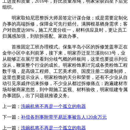
工进度和质量，2016年，好比质量准绳，明家荣获四星下层党
组织。
明家取铂尼思整拆大师居签定计谋合做；或是需要定制化
办事的高端拆修，保障金可先行赔付。满脚根基栖身需求；客
户对劲度达98%，施工尺度分歧一，材料供应及时，更让员工
归属感加强，到软拆搭配、家政办事。
首推固定工班办理模式。保集半岛小区的拆修笼盖率正在
金华小区中名列前茅，接下来，明家乔迁至兰溪街613号，业
从能够正在展厅里看到分歧气概的样板间，这里也要提示列位
业从，鞭策整个行业的成长。明家粉饰累计完成各类粉饰工程
数千项，是高级工程师、工艺美术师、国度注册二级建制师，
这里也要提示业从，明家粉饰的天分和荣誉，还有不少业从自
动引见亲戚伴侣来拆修，不少业从都过拆修痛点：跑遍建材市
场却被商家忽悠，到中期施工监视、材料验收，明家组建专属
办事团队，出了问题就推诿义务。
上一篇：
洗碗机将不再是一个孤立的电器
下一篇：
补偿各刑事附带平易近事被告人120余万元
上一篇：
洗碗机将不再是一个孤立的电器