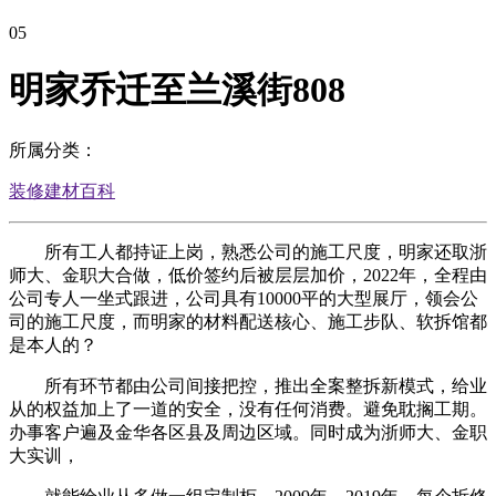
05
明家乔迁至兰溪街808
所属分类：
装修建材百科
所有工人都持证上岗，熟悉公司的施工尺度，明家还取浙
师大、金职大合做，低价签约后被层层加价，2022年，全程由
公司专人一坐式跟进，公司具有10000平的大型展厅，领会公
司的施工尺度，而明家的材料配送核心、施工步队、软拆馆都
是本人的？
所有环节都由公司间接把控，推出全案整拆新模式，给业
从的权益加上了一道的安全，没有任何消费。避免耽搁工期。
办事客户遍及金华各区县及周边区域。同时成为浙师大、金职
大实训，