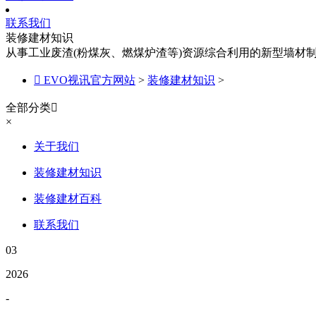
联系我们
装修建材知识
从事工业废渣(粉煤灰、燃煤炉渣等)资源综合利用的新型墙材

EVO视讯官方网站
>
装修建材知识
>
全部分类

×
关于我们
装修建材知识
装修建材百科
联系我们
03
2026
-