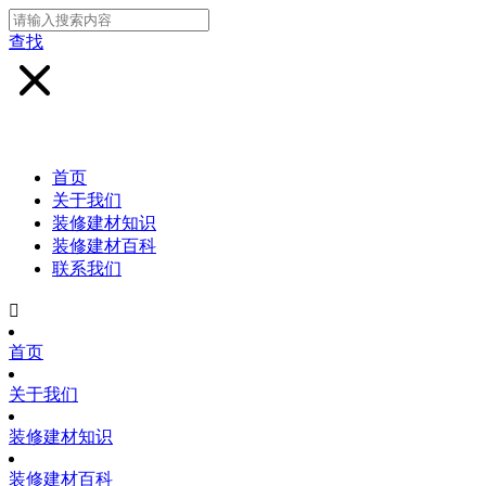
查找
首页
关于我们
装修建材知识
装修建材百科
联系我们

首页
关于我们
装修建材知识
装修建材百科