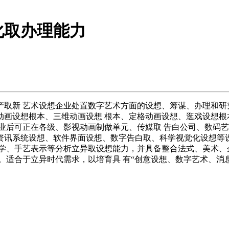
化取办理能力
新 艺术设想企业处置数字艺术方面的设想、筹谋、办理和研
动画设想根本、三维动画设想 根本、定格动画设想、逛戏设想根
业后可正在各级、影视动画制做单元、传媒取 告白公司、数码
资讯系统设想、软件界面设想、数字告白取、科学视觉化设想等
美学、手艺表示等分析立异取设想能力，并具备整合法式、美术、
。适合于立异时代需求，以培育具 有“创意设想、数字艺术、消