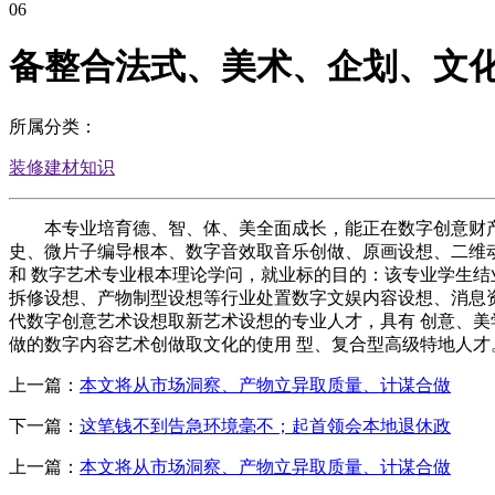
06
备整合法式、美术、企划、文
所属分类：
装修建材知识
本专业培育德、智、体、美全面成长，能正在数字创意财产取
史、微片子编导根本、数字音效取音乐创做、原画设想、二维
和 数字艺术专业根本理论学问，就业标的目的：该专业学生结
拆修设想、产物制型设想等行业处置数字文娱内容设想、消息
代数字创意艺术设想取新艺术设想的专业人才，具有 创意、
做的数字内容艺术创做取文化的使用 型、复合型高级特地人才
上一篇：
本文将从市场洞察、产物立异取质量、计谋合做
下一篇：
这笔钱不到告急环境毫不；起首领会本地退休政
上一篇：
本文将从市场洞察、产物立异取质量、计谋合做