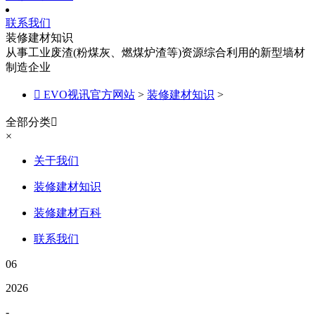
联系我们
装修建材知识
从事工业废渣(粉煤灰、燃煤炉渣等)资源综合利用的新型墙材
制造企业

EVO视讯官方网站
>
装修建材知识
>
全部分类

×
关于我们
装修建材知识
装修建材百科
联系我们
06
2026
-