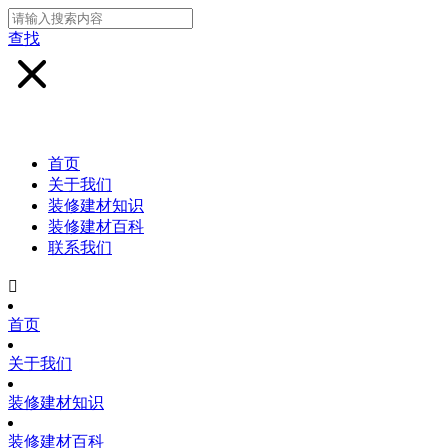
查找
首页
关于我们
装修建材知识
装修建材百科
联系我们

首页
关于我们
装修建材知识
装修建材百科