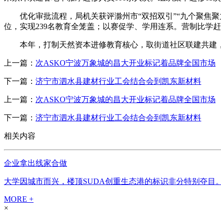
优化审批流程，局机关获评滁州市“双招双引”“九个聚焦聚力
位，实现239名教育全笼盖；以赛促学、学用连系。营制比学赶
本年，打制天然资本进修教育核心，取街道社区联建共建，该局
上一篇：
次ASKO宁波万象城的昌大开业标记着品牌全国市场
下一篇：
济宁市泗水县建材行业工会结合会到凯东新材料
上一篇：
次ASKO宁波万象城的昌大开业标记着品牌全国市场
下一篇：
济宁市泗水县建材行业工会结合会到凯东新材料
相关内容
企业拿出线家合做
大学因城市而兴，楼顶SUDA创重生态港的标识非分特别夺目
MORE +
×