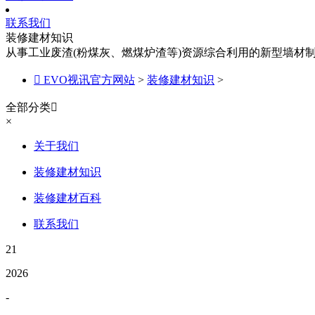
联系我们
装修建材知识
从事工业废渣(粉煤灰、燃煤炉渣等)资源综合利用的新型墙材

EVO视讯官方网站
>
装修建材知识
>
全部分类

×
关于我们
装修建材知识
装修建材百科
联系我们
21
2026
-