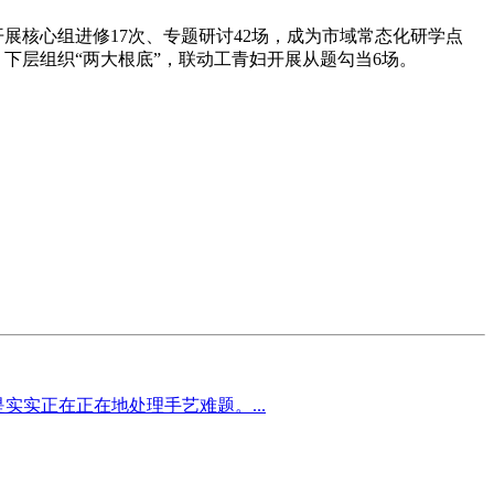
核心组进修17次、专题研讨42场，成为市域常态化研学点
、下层组织“两大根底”，联动工青妇开展从题勾当6场。
实正在正在地处理手艺难题。...