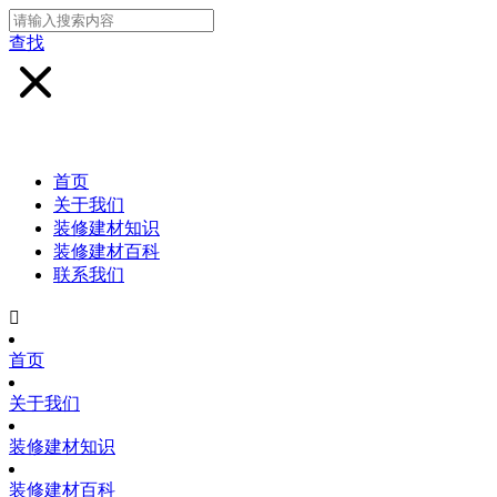
查找
首页
关于我们
装修建材知识
装修建材百科
联系我们

首页
关于我们
装修建材知识
装修建材百科