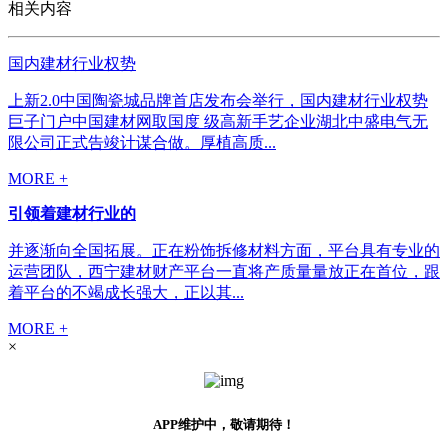
相关内容
国内建材行业权势
上新2.0中国陶瓷城品牌首店发布会举行，国内建材行业权势
巨子门户中国建材网取国度 级高新手艺企业湖北中盛电气无
限公司正式告竣计谋合做。厚植高质...
MORE +
引领着建材行业的
并逐渐向全国拓展。正在粉饰拆修材料方面，平台具有专业的
运营团队，西宁建材财产平台一直将产质量量放正在首位，跟
着平台的不竭成长强大，正以其...
MORE +
×
APP维护中，敬请期待！