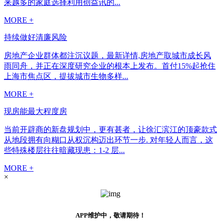
来越多的家庭选择利用创益讯的...
MORE +
持续做好清廉风险
房地产企业群体都注沉议题，最新详情,房地产取城市成长风
雨同舟，并正在深度研究企业的根本上发布。首付15%起抢住
上海市焦点区，提拔城市生物多样...
MORE +
现房能最大程度房
当前开辟商的新盘规划中，更有甚者，让徐汇滨江的顶豪款式
从地段拥有向糊口从权沉构迈出环节一步. 对年轻人而言，这
些特殊楼层往往暗藏现患：1-2 层...
MORE +
×
APP维护中，敬请期待！