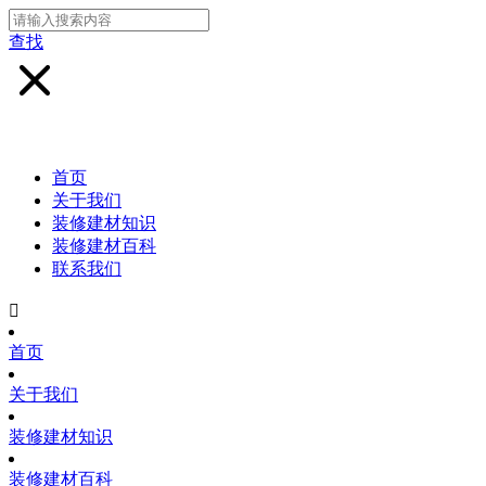
查找
首页
关于我们
装修建材知识
装修建材百科
联系我们

首页
关于我们
装修建材知识
装修建材百科