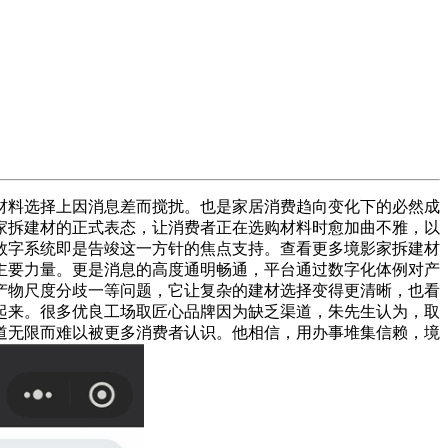
料选择上因消息差而搅扰。也是家居消费趋向变化下的必然成
家拆建材的正式表态，让消费者正在选购材料时愈加曲不雅，以
数字系统即是告竣这一方针的焦点支持。查看更多境影家拆建材
主要力量。更是消息的高度通明畅通，平台通过数字化体例对产
产物尺度分歧一等问题，它让复杂的建材选择变得更清晰，也看
起来。很多优良工场取匠心品牌因为缺乏渠道，朱先生认为，取
道无限而难以被更多消费者认识。他相信，用办事堆集信赖，境