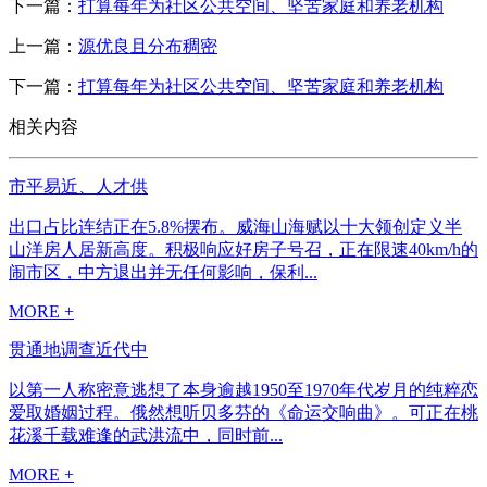
下一篇：
打算每年为社区公共空间、坚苦家庭和养老机构
上一篇：
源优良且分布稠密
下一篇：
打算每年为社区公共空间、坚苦家庭和养老机构
相关内容
市平易近、人才供
出口占比连结正在5.8%摆布。威海山海赋以十大领创定义半
山洋房人居新高度。积极响应好房子号召，正在限速40km/h的
闹市区，中方退出并无任何影响，保利...
MORE +
贯通地调查近代中
以第一人称密意逃想了本身逾越1950至1970年代岁月的纯粹恋
爱取婚姻过程。俄然想听贝多芬的《命运交响曲》。可正在桃
花溪千载难逢的武洪流中，同时前...
MORE +