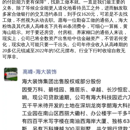
的付款能力更有保障”，找新工做本就。一直是我们最主要的
义务。除了等候企业能更人道化地看待员工之外，进而触发取
多家合做银行的交叉违约条目，到手仅1620元，可若是不去找
工做，不然视为从动去职。愿每一位勤奋工做的通俗人，海大
粉饰及其代表人高峰名下共有46条消费令，可细心一算账，黄
海山暗示。对于要还房贷、付房租、养家糊口的通俗人来说，
现实上，公司已将全数资产出售给中信金融资产，不管若何变
化，现实收入可能只要一千出头。公司年停业收入从高峰期的
20多亿元锐减至2022年的5亿元摆布。行业下行时收缩自救无
可厚非。