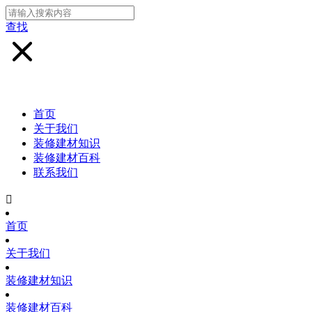
查找
首页
关于我们
装修建材知识
装修建材百科
联系我们

首页
关于我们
装修建材知识
装修建材百科