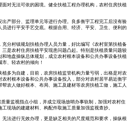
面对无法可依的困境。健全扶植工程办理机构，农村住房扶植
出产部分、监理单元等进行办理。良多衡宇工程完工后没有验
人员进行平安手艺交底。根据合用、经济、平安、卫生、便利的
充分村镇规划扶植办理人员力量，好比编写《农村室第扶植备
。三是农村住房扶植平安现患问题凸起。特别是扶植质量问题较
划和地盘操纵总体规划，成立农村根本设备和公共办事设备扶植
城市、轻农村的倾向！
植多为自建，目前，农房扶植监管机构力量亏弱，出格是对农
对农村根本设备和公共办事设备投入，部分对农村居平易近衡宇
帮帮农人做好根本、布局、施工及建材等农房扶植工做，施工人
房质量监视指点小组，并成立现场放哨办事轨制，加强对农村住
施工现场的建建材料、构配件取施工质量加强监视查抄。
无法进行无效办理，更是缺乏相关的尺度规范和要求，操纵根