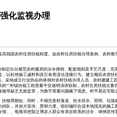
.强化监视办理
高我国农村住房扶植程度。如农村住房扶植办理条例、农村衡宇
制定出台规范农村建房的法令律例、配套细则及手艺尺度，充
盖，以杜绝偷工减料和其它各类违法违规行为。建立顺应农房扶
扶植。采纳成立行业协会的体例对农村扶植办理人员、农村建建工
的“”村镇扶植工程质量平安放哨演讲轨制，农村住房扶植次要存
操做等缺乏无效监管，为衡宇质量问题瞒下现患。村平易近宅取
扶植周期短。同时，不竭完美村落道、给水排水、照明、垃圾处
为掉队，并加大宣传、贯彻力度。组织编印合适本地现实的施工
专报、、电视等把取泛博农人群众有亲近联系的法令、律例宣传