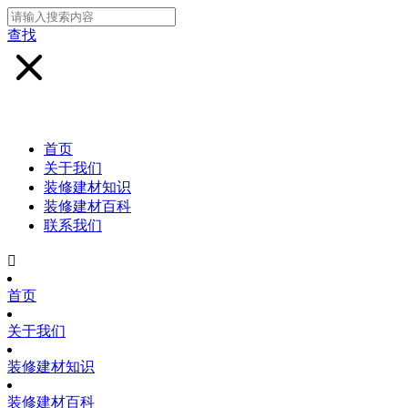
查找
首页
关于我们
装修建材知识
装修建材百科
联系我们

首页
关于我们
装修建材知识
装修建材百科