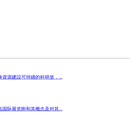
源建設可持續的科研坐，...
际展览附和其概念及对其...