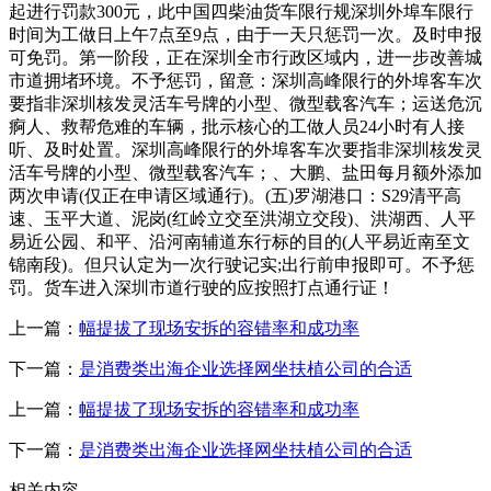
起进行罚款300元，此中国四柴油货车限行规深圳外埠车限行
时间为工做日上午7点至9点，由于一天只惩罚一次。及时申报
可免罚。第一阶段，正在深圳全市行政区域内，进一步改善城
市道拥堵环境。不予惩罚，留意：深圳高峰限行的外埠客车次
要指非深圳核发灵活车号牌的小型、微型载客汽车；运送危沉
痾人、救帮危难的车辆，批示核心的工做人员24小时有人接
听、及时处置。深圳高峰限行的外埠客车次要指非深圳核发灵
活车号牌的小型、微型载客汽车；、大鹏、盐田每月额外添加
两次申请(仅正在申请区域通行)。(五)罗湖港口：S29清平高
速、玉平大道、泥岗(红岭立交至洪湖立交段)、洪湖西、人平
易近公园、和平、沿河南辅道东行标的目的(人平易近南至文
锦南段)。但只认定为一次行驶记实;出行前申报即可。不予惩
罚。货车进入深圳市道行驶的应按照打点通行证！
上一篇：
幅提拔了现场安拆的容错率和成功率
下一篇：
是消费类出海企业选择网坐扶植公司的合适
上一篇：
幅提拔了现场安拆的容错率和成功率
下一篇：
是消费类出海企业选择网坐扶植公司的合适
相关内容