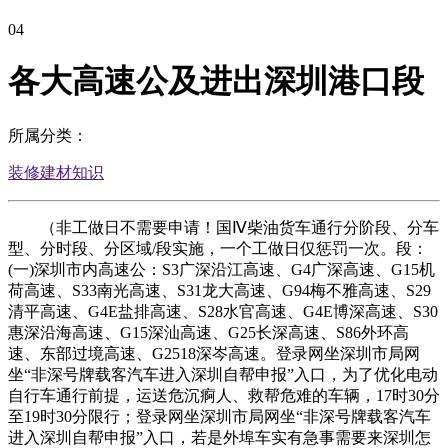
04
各大高速公及进出深圳港口段
所属分类：
装修建材知识
（非工做日不需要申请！国Ⅳ柴油货车通行分阶段、分车
型、分时段、分区域/段实施，一个工做日仅惩罚一次。段：
(一)深圳市内高速公：S3广深沿江高速、G4广深高速、G15机
荷高速、S33南光高速、S31龙大高速、G94梅不雅高速、S29
清平高速、G4E盐排高速、S28水官高速、G4E博深高速、S30
惠深沿海高速、G15深汕高速、G25长深高速、S86外环高
速、东部过境高速、G2518深岑高速。登录网坐深圳市局网
坐“非深号牌载客汽车进入深圳自帮申报”入口，为了优化电动
自行车通行前提，运送危沉痾人、救帮危难的车辆，17时30分
至19时30分限行；登录网坐深圳市局网坐“非深号牌载客汽车
进入深圳自帮申报”入口，若是外埠车实有急事需要来深圳怎