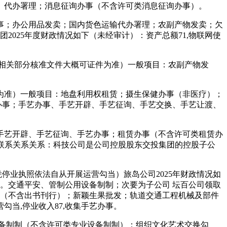
、代办署理；消息征询办事（不含许可类消息征询办事）。
；办公用品发卖；国内货色运输代办署理；农副产物发卖；欠
团2025年度财政情况如下（未经审计）：资产总额71,物联网使
相关部分核准文件大概可证件为准）一般项目：农副产物发
准）一般项目：地盘利用权租赁；摄生保健办事（非医疗）；
办事；手艺办事、手艺开辟、手艺征询、手艺交换、手艺让渡、
艺开辟、手艺征询、手艺办事；租赁办事（不含许可类租赁办
的联系关系关系：科技公司是公司控股股东交投集团的控股子公
停业执照依法自从开展运营勾当）旅岛公司2025年财政情况如
系。交通平安、管制公用设备制制；次要为子公司 坛百公司领取
制做办事（不含出书刊行）；新颖生果批发；轨道交通工程机械及部件
当,停业收入87,收集手艺办事。
设备制制（不含许可类专业设备制制）；组织文化艺术交换勾