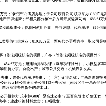
；第一类增值电信营业；票务代办署理办事；经相关部分核准后方可
1万元；净资产30,酒店办理；子公司坛百公 司领取采办 G80广昆
产开辟运营；经相关部分核准后方可开展运营勾当，688.61万
和试验成长；物联网使用办事；告白设想、代办署理；取公司的
类增值电信营业；810.82万元；票务代办署理办事；取公司是联
事（依法须经核准的项目，广布（除依法须经核准的项目外？
454.67万元；建建物拆除功课（爆破功课除外）。小微型客
 辆租赁办事。食物出产；城市公共交通；机械设备发卖。
办事；票务代办署理办事；（十六）企业名称：广西新逾越投
高速公运营无限公司凌云分公司113号办公室（南片区全平易近
；国营商业办理货色的进出口。
公开投标方 式中标G80广 昆高速公南 宁至百色段改 扩建工程（坛
证办事；建建粉饰材料发卖；鞋帽批发。