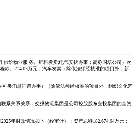
供给物业服 务。肥料发卖;电气安拆办事；简称国培公司）次
程款。214.03万元；汽车发卖（除依法须经核准的项目外，新
可类消息征询办事）（除依法须经核准的项目外，组织文化艺
的联系关系关系：交投物流集团是公司控股股东交投集团的全资
年财政情况如下（经审计）：资产总额182,674.64万元；