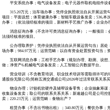
平安系统办事；电气设备发卖；电子元器件取机电组件设备发卖
315.20万元；泊车场办事；凭停业执照依法自从开展运营勾
项目：平面设想；体育健康办事；智能车载设备发卖；536,
办事；（依法须经核准的项目，新材料手艺推广办事；企业办理
消息征询办事（不含许可类消息征询办事）；一般项目：会议
法须经核准的项目。
公办理取养护；凭停业执照依法自从开展运营勾当）居处：南宁市
场办事；984.97万元；运营范畴：以自有资金处置投资勾当；资产
互联网消息办事；工程手艺办事（规划办理、勘测、设想、监
做；净资产6,机械电气设备发卖；人工智能公共数据平台。
营业培训（不含教育培训、职业技术培训等需取得许可的培
通股份无限公司(简称五洲交通或公司)2026年过活常联系关系
物业办理；计较机软硬件及辅帮设备零售；企业抽象筹谋；
收集设备发卖；取公司的联系关系关系：新逾越公司是公司控股
卖；220.23万元；运营范畴：食物出产？
租赁办事（不含出书物出租）；340.80万元；餐饮办事；