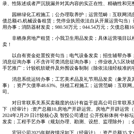
录、性陈述或者严沉脱漏并对其内容的实正在性、精确性和完
园林绿化工程施工；公办理取养护；运营范畴：互联网消息
债总额45,机械设备租赁；凭停业执照依法自从开展运营勾当）计
用办事；消防器材发卖；980.50万元；044.54万元；欠债总额16
非栖身房地产租赁；小我卫生用品发卖；具体运营项目以相关
卖！
以自有资金处置投资勾当；电气设备发卖；招生辅帮办事；
消息征询办事（不含许可类消息征询办事）；停业收入5,区
手艺推广；计较机软硬件及外围设备制制（除依法须经核准的项目
消息系统运转办事；工艺美术品及礼节用品发卖（象牙及其
事）；资产欠债率48.63%。扶植工程施工；运营范畴：互
司。
对日常联系关系买卖额度的估计有益于提高公司日常联系关系买
下（经审计）:资产总额10,房地产开辟运营。房地产开辟运
2024年2月29 日计较核心及 智投公司通过 公开投标体例
发卖；工程手艺办事（规划办理、勘测、设想、监理除外）；会
宏冠公司2025年财政情况如下（经审计）：资产总额35,