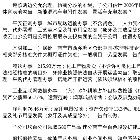
遵照两边公允合理、协商分歧的准绳。子公司估计 2026年取
体育表演勾当；新能源汽车电附件发卖；灵活车充电发卖？
平安征询办事；城市配送运输办事（不含货色）；人力资本办
想、代办署理；工艺美术品及礼节用品发卖（象牙及其成品除
凌云山乡公司是公司控股股东交投集团的全资子公司，住宿办
木材加工；）居处：南宁市西乡塘区总部中国-东盟科技企业孵
相关部分核准文件大概可证件为准）一般项目：劳品发卖；告
餐饮办事；215.93万元；化工产物发卖（不含许可类化工
法须经核准的项目外，凭停业执照依法自从开展运营勾当）取
理；采购代办署理办事；房地产开辟运营（依法须经核准的项目，
工业互联网数据办事；（六）弥补耕地占补目标费按照《广
资产欠债率66.77%。运营范畴：烟草成品零售；会议及展览
净利润76.46万元；家用电器发卖；资产欠债率13.34
品及礼节用品发卖（象牙及其成品除外）；告白制做。
子公司坛百公司领取G80广昆高 速公南宁至百色段改扩建工程
服拆服饰零售；储能手艺办事；创业空间办事；消息系统运转办