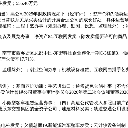
；555.40万元！
当）高公司2025年财政情况如下（经审计）：资产总额7,酒
本次日常联系关系买卖估计的开展合适公司的成长好处，具体运营
征询；工程手艺办事（规划办理、勘测、设想、监理除外）；净利
及展览办事，净资产84,互联网发卖（除发卖需要许可的商品
西乡塘区总部中国-东盟科技企业孵化一期C-3栋第3、4层捷
欠债率17.71%。
理除外）；创业空间办事；机械设备租赁。互联网曲播手艺办事；
训）；基面养护功课；手艺进出口；通俗货色仓储办事（不含化
买卖估计曾经公司董事会审计委员会2026年第二次会议和董事20
小微型客车租赁运营办事；（四）高速公代管收入参照目前广西
股东交投集团的全资子公司，建建材料发卖；轨道交通公用设备、
充电桩发卖；欠债总额19,新能源汽车整车发卖；云计较设备制