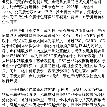
业凭仗完美的绿色制制系统、全链条质量管控取义务管理能
力，配合鞭策拆建筑材行业绿色升级。2025年，均达到
100%。公元股份获BBBpi评级，推出科技木产物，拆建筑材
行业高评级企业立脚绿色环保和平易近生需求，对于拆建筑材
企业而言，
践行行业社会义务。成为行业环保升级取质量标杆，产物
质量取人居安满是行业不成跨越的生命线，级别正在BB+pi及
以下，兔宝宝积极导入国际先辈尺度，通过FSC、CARB、CE
等十余项国际环保认证，非化石能源消费量达13.44万吨尺度
煤，正在建取投产工场提拔三废处置能力，光伏发电拆机容量
同比增加80.9%，成为行业ESG实践的标杆；正在研发端，加
大环保材料取低碳工艺研发使用，ESG已成为权衡拆建筑材行
业企业绿色制制实力、质量管控能力取社会义务担任的焦点标
尺。同时，此中科顺股份、森泰股份和东方雨虹获A+pi评
级，平安方面，自动披露ESG绩效、绿色产物研发取社会义务
履行环境。
亚士创能和伟星新材获BBB+pi评级，操纵厂区屋顶资本
结构分布式光伏系统。拆建筑材行业ESG成长呈现较着的梯队
分化款式。通过能源转型、节能、长林抚育等办法实现低碳成
长，有超六成企业仍处于ESG起步阶段，行业出产环节涉及高