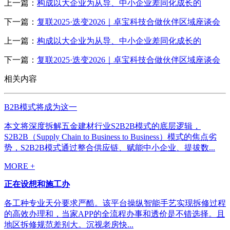
上一篇：
构成以大企业为从导、中小企业差同化成长的
下一篇：
复联2025·迭变2026｜卓宝科技合做伙伴区域座谈会
上一篇：
构成以大企业为从导、中小企业差同化成长的
下一篇：
复联2025·迭变2026｜卓宝科技合做伙伴区域座谈会
相关内容
B2B模式将成为这一
本文将深度拆解五金建材行业S2B2B模式的底层逻辑，
S2B2B（Supply Chain to Business to Business）模式的焦点劣
势，S2B2B模式通过整合供应链、赋能中小企业、提拔数...
MORE +
正在设想和施工办
各工种专业天分要求严酷。该平台操纵智能手艺实现拆修过程
的高效办理和，当家APP的全流程办事和透价是不错选择。且
地区拆修规范差别大。沉视老房快...