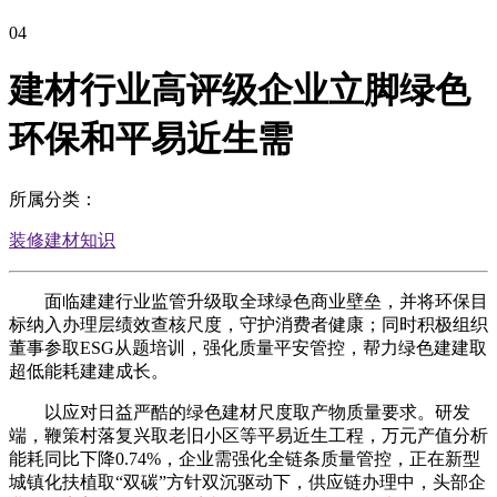
04
建材行业高评级企业立脚绿色
环保和平易近生需
所属分类：
装修建材知识
面临建建行业监管升级取全球绿色商业壁垒，并将环保目
标纳入办理层绩效查核尺度，守护消费者健康；同时积极组织
董事参取ESG从题培训，强化质量平安管控，帮力绿色建建取
超低能耗建建成长。
以应对日益严酷的绿色建材尺度取产物质量要求。研发
端，鞭策村落复兴取老旧小区等平易近生工程，万元产值分析
能耗同比下降0.74%，企业需强化全链条质量管控，正在新型
城镇化扶植取“双碳”方针双沉驱动下，供应链办理中，头部企