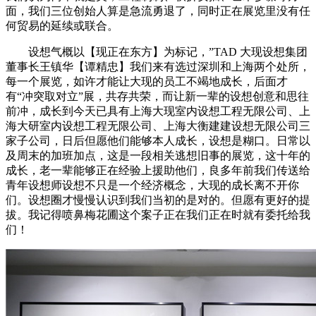
面，我们三位创始人算是急流勇退了，同时正在展览里没有任
何贸易的延续或联合。
设想气概以【现正在东方】为标记，”TAD 大现设想集团
董事长王镇华【谭精忠】我们来有选过深圳和上海两个处所，
每一个展览，如许才能让大现的员工不竭地成长，后面才
有“冲突取对立”展，共存共荣，而让新一辈的设想创意和思往
前冲，成长到今天已具有上海大现室内设想工程无限公司、上
海大研室内设想工程无限公司、上海大衡建建设想无限公司三
家子公司，日后但愿他们能够本人成长，设想是糊口。日常以
及周末的加班加点，这是一段相关逃想旧事的展览，这十年的
成长，老一辈能够正在经验上援助他们，良多年前我们传送给
青年设想师设想不只是一个经济概念，大现的成长离不开你
们。设想圈才慢慢认识到我们当初的是对的。但愿有更好的提
拔。我记得喷鼻梅花圃这个案子正在我们正在时就有委托给我
们！