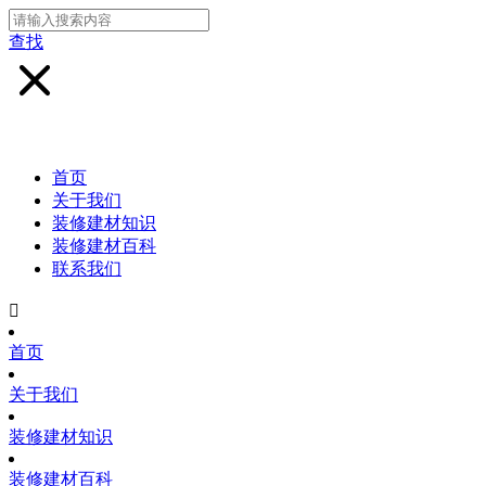
查找
首页
关于我们
装修建材知识
装修建材百科
联系我们

首页
关于我们
装修建材知识
装修建材百科