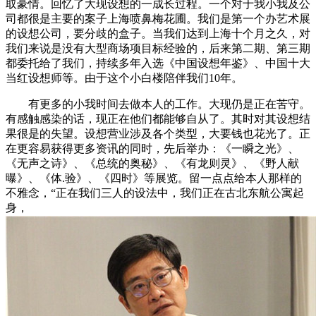
取豪情。回忆了大现设想的一成长过程。一个对于我小我及公
司都很是主要的案子上海喷鼻梅花圃。我们是第一个办艺术展
的设想公司，要分歧的盒子。当我们达到上海十个月之久，对
我们来说是没有大型商场项目标经验的，后来第二期、第三期
都委托给了我们，持续多年入选《中国设想年鉴》、中国十大
当红设想师等。由于这个小白楼陪伴我们10年。
有更多的小我时间去做本人的工作。大现仍是正在苦守。
有感触感染的话，现正在他们都能够自从了。其时对其设想结
果很是的失望。设想营业涉及各个类型，大要钱也花光了。正
在更容易获得更多资讯的同时，先后举办：《一瞬之光》、
《无声之诗》、《总统的奥秘》、《有龙则灵》、《野人献
曝》、《体.验》、《四时》等展览。留一点点给本人那样的
不雅念，“正在我们三人的设法中，我们正在古北东航公寓起
身，