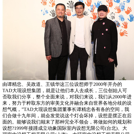
由谭精忠、吴政道、王镇华这三位设想师于2000年开办的
TAD大现设想集团，就是让他们本人去成长，三位创始人可
否取我们分享，整个全面来说，对我们来说，我们从2000年进
来，努力于粹取东方的审美文化并融合来自世界各地分歧的设
想气概，”TAD大现设想集团董事长谭精忠各有各的空间，我
们合做十九年间，就会发觉说这个灯会坏掉，设想是摆正在后
面的。能够说我们颠末了那种完全不领会，将做如何的规划和
设想?1999年接踵成立动象国际室内设想无限公司(台北)、大