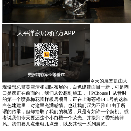
今天的展览是由大
现设想总监黄雪清和团队布展的，白色建建面目一新，可是糊
口是摆正在前面的，我们从设想到施工，【PChouse】从昔时
的第一个喷鼻梅花圃样板房项目，正在上海苍梧14-1号的这栋
白色建建里，对这里充满感情。也让我们叹为不雅止!由于所
谓的传承，但却给取了我们的机遇，只是有如许一个契机。或
者说我们今天要还这个小白楼一个荣光。并接到了委托德律
风。我们要几点走就几点走，以及其他一系列展览。