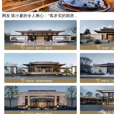
网友 陈小夏的令人揪心：“客岁买的期房，