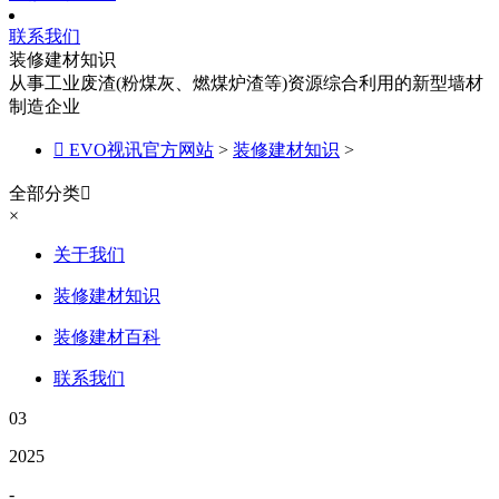
联系我们
装修建材知识
从事工业废渣(粉煤灰、燃煤炉渣等)资源综合利用的新型墙材
制造企业

EVO视讯官方网站
>
装修建材知识
>
全部分类

×
关于我们
装修建材知识
装修建材百科
联系我们
03
2025
-