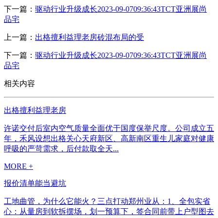
下一篇：
驱动行业升级成长2023-09-0709:36:43TCT亚洲展尚
品宅
上一篇：
出格擅利益理老房砖混布局的受
下一篇：
驱动行业升级成长2023-09-0709:36:43TCT亚洲展尚
品宅
相关内容
出格擅利益理老房
许诺交付后室内空气质量全面优于国度保举尺度。公司成立五
年，禾风设想出格关心天府新区、高新南区重生儿家庭对健康
呼吸的严苛需求，后付款取全天...
MORE +
报价清单能当避坑
工地曲管，为什么它能火？三点打动郑州业从：1、全包实省
心：从量房到软拆摆场，划一预算下，签合同前带上户型图去