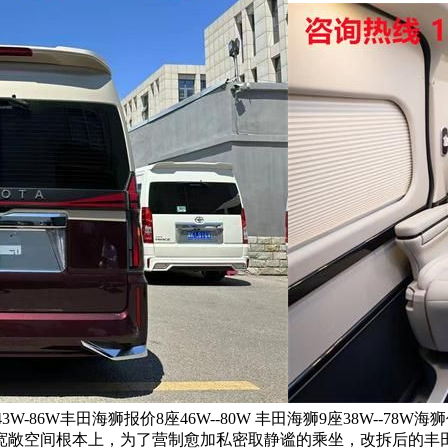
W-86W丰田海狮报价8座46W--80W 丰田海狮9座38W--7
宽敞空间根本上，为了营制愈加私密取静谧的乘坐，改拆后的丰