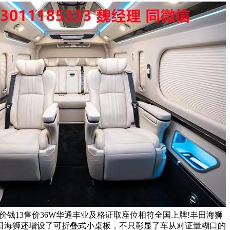
8W海狮价钱13售价36W华通丰业及格证取座位相符全国上牌!丰田海狮
田海狮还增设了可折叠式小桌板，不只彰显了车从对证量糊口的