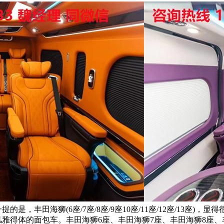
的是，丰田海狮(6座/7座/8座/9座10座/11座/12座/13
，它常风雅得体的面包车。丰田海狮6座、丰田海狮7座、丰田海狮8