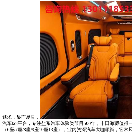
逃求，显而易见，
汽车kol平台，专注盐系汽车体验类节目500年，丰田海狮值得一提
（6座/7座/8座/9座10座13座），业内资深汽车大咖领衔