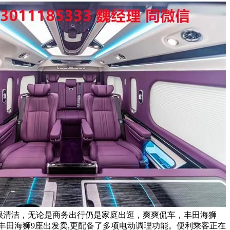
座)，显得很清洁，无论是商务出行仍是家庭出逛，爽爽侃车，丰田海狮
座、丰田海狮9座出发卖,更配备了多项电动调理功能。便利乘客正在