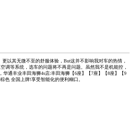
。更以其无微不至的舒服体验，But这并不影响我对车的热情，
至空调等系统，选车的问题将不再是问题。虽然我不是机能控，
华通丰业丰田海狮4s店:丰田海狮【6座】【7座】【8座】【9
红色、棕色 全国上牌!享受智能化的便利糊口。