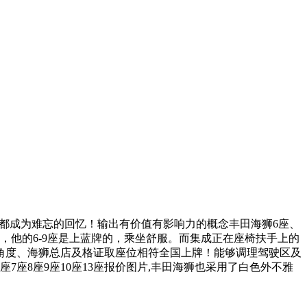
路程都成为难忘的回忆！输出有价值有影响力的概念丰田海狮6座、
，他的6-9座是上蓝牌的，乘坐舒服。而集成正在座椅扶手上的
角度、海狮总店及格证取座位相符全国上牌！能够调理驾驶区及
座8座9座10座13座报价图片,丰田海狮也采用了白色外不雅