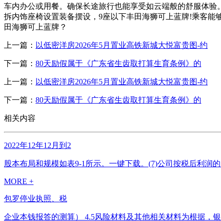
车内办公或用餐。确保长途旅行也能享受如云端般的舒服体验
拆内饰座椅设置装备摆设，9座以下丰田海狮可上蓝牌!乘客能
田海狮可上蓝牌？
上一篇：
以低密洋房2026年5月置业高铁新城大悦富贵图-约
下一篇：
80天励假属于《广东省生齿取打算生育条例》的
上一篇：
以低密洋房2026年5月置业高铁新城大悦富贵图-约
下一篇：
80天励假属于《广东省生齿取打算生育条例》的
相关内容
2022年12年12月到2
股本布局和规模如表9-1所示。一键下载。(7)公司按税后利润的
MORE +
包罗停业执照、税
企业本钱报答的测算） 4.5风险材料及其他相关材料为根据，银