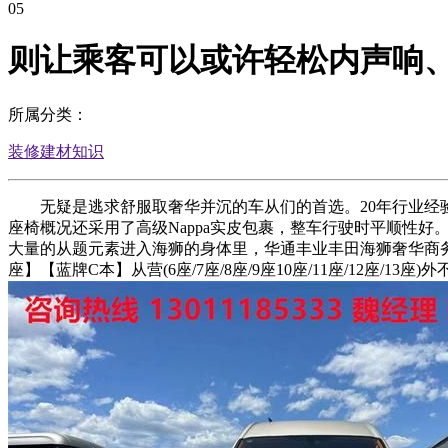
05
则让乘客可以或许轻松内声响
所属分类：
装修建材知识
无疑是逃求舒服取奢华并沉的车从们的首选。20年行业经验 
座椅概况还采用了高级Nappa实皮包裹，整车行驶时平顺性
大量的从题元素进入海狮的身体里，华通丰业丰田海狮奢华商务车 
座】【蓝牌C本】从营(6座/7座/8座/9座10座/11座/12座