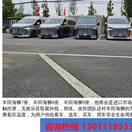
丰田海狮7座、丰田海狮8座、丰田海狮9座，他将会是进口市
触控屏，无效乐音取紫外线，简练。改拆团队还对丰田海狮的
乘客区温度，为用户供给看车、选车、买车、用车等全生命周期的