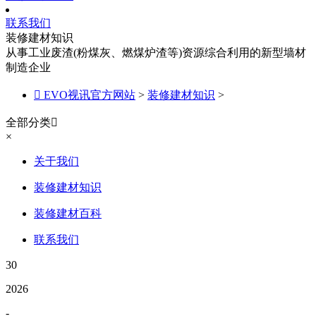
联系我们
装修建材知识
从事工业废渣(粉煤灰、燃煤炉渣等)资源综合利用的新型墙材
制造企业

EVO视讯官方网站
>
装修建材知识
>
全部分类

×
关于我们
装修建材知识
装修建材百科
联系我们
30
2026
-