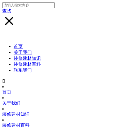
查找
首页
关于我们
装修建材知识
装修建材百科
联系我们

首页
关于我们
装修建材知识
装修建材百科