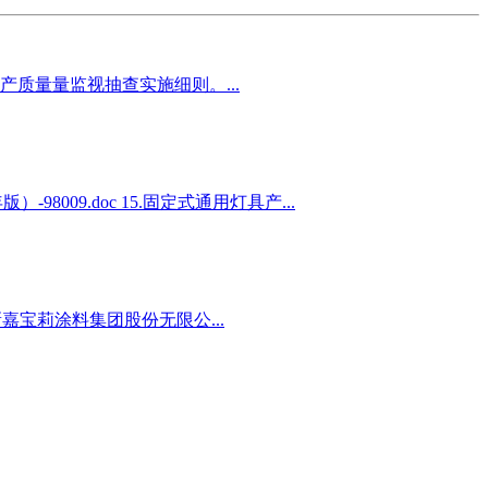
质量量监视抽查实施细则。...
009.doc 15.固定式通用灯具产...
嘉宝莉涂料集团股份无限公...