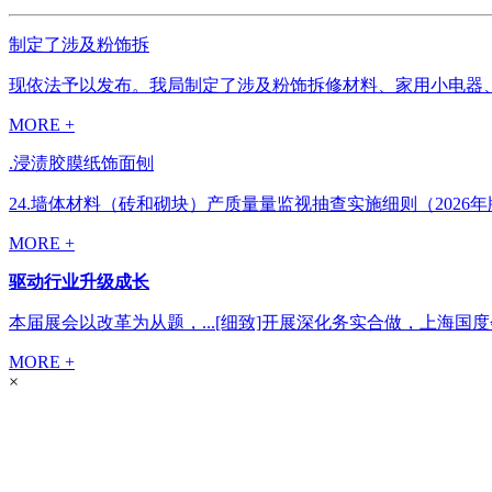
制定了涉及粉饰拆
现依法予以发布。我局制定了涉及粉饰拆修材料、家用小电器、烟
MORE +
.浸渍胶膜纸饰面刨
24.墙体材料（砖和砌块）产质量量监视抽查实施细则（2026年版）.
MORE +
驱动行业升级成长
本届展会以改革为从题，...[细致]开展深化务实合做，上海国
MORE +
×