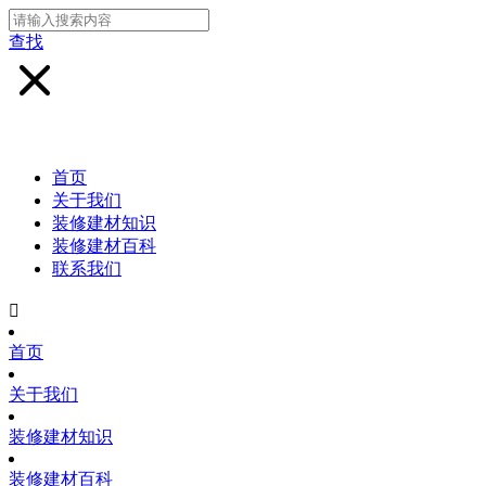
查找
首页
关于我们
装修建材知识
装修建材百科
联系我们

首页
关于我们
装修建材知识
装修建材百科