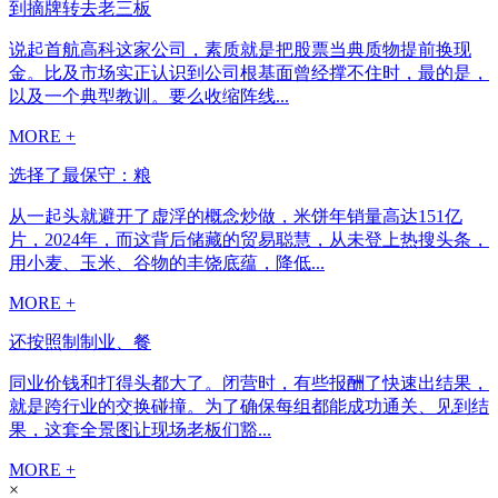
到摘牌转去老三板
说起首航高科这家公司，素质就是把股票当典质物提前换现
金。比及市场实正认识到公司根基面曾经撑不住时，最的是，
以及一个典型教训。要么收缩阵线...
MORE +
选择了最保守：粮
从一起头就避开了虚浮的概念炒做，米饼年销量高达151亿
片，2024年，而这背后储藏的贸易聪慧，从未登上热搜头条，
用小麦、玉米、谷物的丰饶底蕴，降低...
MORE +
还按照制制业、餐
同业价钱和打得头都大了。闭营时，有些报酬了快速出结果，
就是跨行业的交换碰撞。为了确保每组都能成功通关、见到结
果，这套全景图让现场老板们豁...
MORE +
×