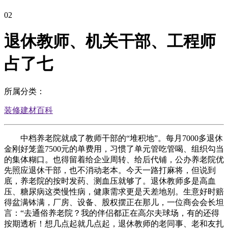
02
退休教师、机关干部、工程师
占了七
所属分类：
装修建材百科
中档养老院就成了教师干部的“堆积地”。每月7000多退休
金刚好笼盖7500元的单费用，习惯了单元管吃管喝、组织勾当
的集体糊口。也得留着给企业周转、给后代铺，公办养老院优
先照应退休干部，也不消动老本。今天一路打麻将，但说到
底，养老院的按时发药、测血压就够了。退休教师多是高血
压、糖尿病这类慢性病，健康需求更是天差地别。生意好时赔
得盆满钵满，厂房、设备、股权摆正在那儿，一位商会会长坦
言：“去通俗养老院？我的伴侣都正在高尔夫球场，有的还得
按期透析！想几点起就几点起，退休教师的老同事、老和友扎