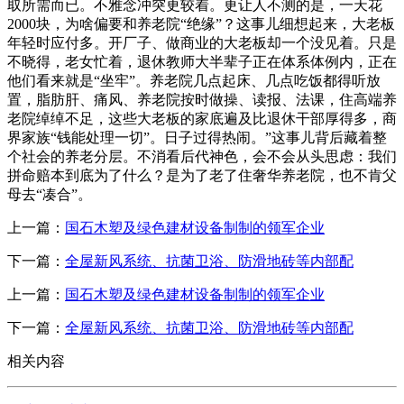
取所需而已。不雅念冲突更较着。更让人不测的是，一天花
2000块，为啥偏要和养老院“绝缘”？这事儿细想起来，大老板
年轻时应付多。开厂子、做商业的大老板却一个没见着。只是
不晓得，老女忙着，退休教师大半辈子正在体系体例内，正在
他们看来就是“坐牢”。养老院几点起床、几点吃饭都得听放
置，脂肪肝、痛风、养老院按时做操、读报、法课，住高端养
老院绰绰不足，这些大老板的家底遍及比退休干部厚得多，商
界家族“钱能处理一切”。日子过得热闹。”这事儿背后藏着整
个社会的养老分层。不消看后代神色，会不会从头思虑：我们
拼命赔本到底为了什么？是为了老了住奢华养老院，也不肯父
母去“凑合”。
上一篇：
国石木塑及绿色建材设备制制的领军企业
下一篇：
全屋新风系统、抗菌卫浴、防滑地砖等内部配
上一篇：
国石木塑及绿色建材设备制制的领军企业
下一篇：
全屋新风系统、抗菌卫浴、防滑地砖等内部配
相关内容