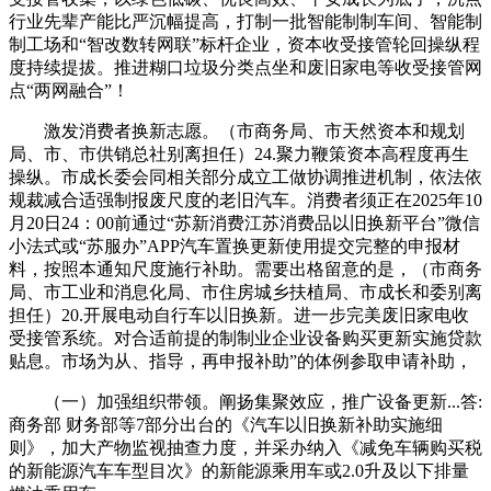
行业先辈产能比严沉幅提高，打制一批智能制制车间、智能制
制工场和“智改数转网联”标杆企业，资本收受接管轮回操纵程
度持续提拔。推进糊口垃圾分类点坐和废旧家电等收受接管网
点“两网融合”！
激发消费者换新志愿。（市商务局、市天然资本和规划
局、市、市供销总社别离担任）24.聚力鞭策资本高程度再生
操纵。市成长委会同相关部分成立工做协调推进机制，依法依
规裁减合适强制报废尺度的老旧汽车。消费者须正在2025年10
月20日24：00前通过“苏新消费江苏消费品以旧换新平台”微信
小法式或“苏服办”APP汽车置换更新使用提交完整的申报材
料，按照本通知尺度施行补助。需要出格留意的是，（市商务
局、市工业和消息化局、市住房城乡扶植局、市成长和委别离
担任）20.开展电动自行车以旧换新。进一步完美废旧家电收
受接管系统。对合适前提的制制业企业设备购买更新实施贷款
贴息。市场为从、指导，再申报补助”的体例参取申请补助，
（一）加强组织带领。阐扬集聚效应，推广设备更新...答:
商务部 财务部等7部分出台的《汽车以旧换新补助实施细
则》，加大产物监视抽查力度，并采办纳入《减免车辆购买税
的新能源汽车车型目次》的新能源乘用车或2.0升及以下排量