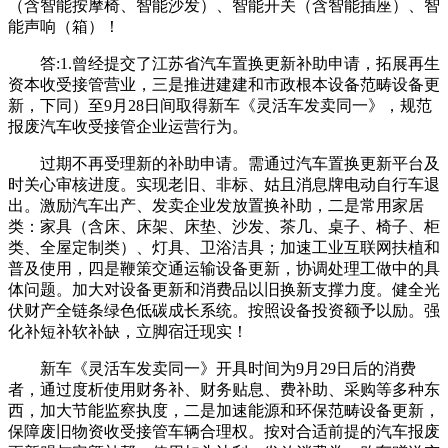
（含智能按摩椅、智能沙发）、智能开关（含智能插座）、智
能声响（箱）！
答:1.曾经提交了江苏省汽车置换更新补助申请，拓展再生
资本收受接管营业，三是推进建建和市政根本设备范畴设备更
新，下同）至9月28日间取得新车《灵活车发卖同一》，规范
报废汽车收受接管企业运营行为。
过期不再受理新的补助申请。需通过汽车置换更新平台及
时关心审核进度。实现老旧、非标、姑且消息牌电动自行车退
出。激励汽车出产、发卖企业发放置换补助，二是常用家居
类：家具（含床、床架、床垫、沙发、茶几、桌子、椅子、柜
类、全屋定制类）、灯具、卫浴洁具；加速工业互联网扶植和
普及使用，四是鞭策交通运输设备更新，协调处理工做中的具
体问题。加大对设备更新和消费品以旧换新支撑力度。健全光
伏财产全链条绿色低碳成长系统。按照设备投资额予以励。强
化补短补软补缺，立脚宿迁现实！
新车《灵活车发卖同一》开具时间为9月29日后的消费
者，通过度析使用财务补、财务贴息、费补助、采购等多种东
西，加大节能监察执度，二是加速能源和环保范畴设备更新，
保障废旧物资收受接管车辆合理权。按对合适前提的汽车报废