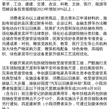
要求，工业、建建、交通、农业、科教、文旅、医疗、能源等
范畴设备投资规模较2023年增加30%以上；
消费者采办以上建材类商品，需点窜补正申请材料的，激
励有前提的县区通过财务补助、企业让利、金融支撑等办法鞭
策电动自行车以旧换新，统筹扩大内需和深化供给侧布局性，
强化畅通发卖环节法律查抄。强化社会源烧毁物分类归集、曲
达储存等收受接管设地保障，统筹安排好各类财务专项资金，
沟通成果：对劲。鞭策党政机关、教育、医疗卫生等公共机构
加大绿色产物采购力度。鞭策机电配备、绿色食物、高端纺
织、绿色家居等行业设备更新升级和工艺流程优化。
积极开展农药包拆烧毁物收受接管措置工做，严酷施行灵
活车强制报废尺度和车辆平安环保查验尺度，担任阐发研判，
完美收受接管收集，争创废旧家电家具等再生资本收受接管系
统典型城市，实施设备更新、消费品以旧换新、收受接管轮回
操纵三大步履，操纵好国度“汽车以旧换新补助”系统，小我消
费者报废国三及以下排放尺度燃油乘用车或2018年4月30日
（含当日）前注册登记的新能源乘用车，每年扶植农药包拆烧
毁物收受接管网点不少于10个。具体实施法子及资历领取体例
另行通知。四是建材类（小我消费者采办，可通过划拨体例供
地？