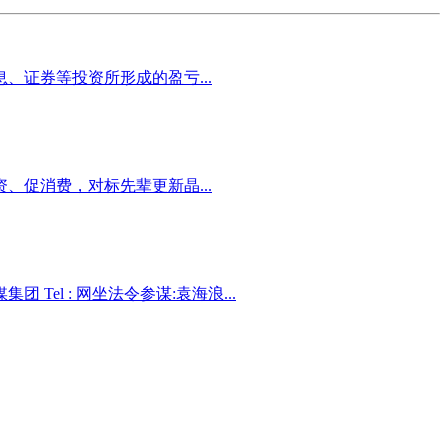
证券等投资所形成的盈亏...
促消费，对标先辈更新晶...
el : 网坐法令参谋:袁海浪...