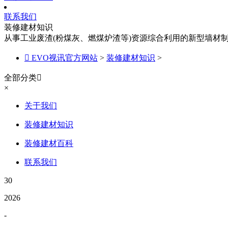
联系我们
装修建材知识
从事工业废渣(粉煤灰、燃煤炉渣等)资源综合利用的新型墙材

EVO视讯官方网站
>
装修建材知识
>
全部分类

×
关于我们
装修建材知识
装修建材百科
联系我们
30
2026
-