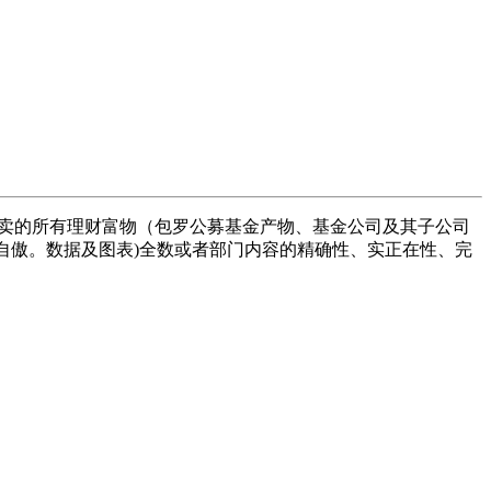
卖的所有理财富物（包罗公募基金产物、基金公司及其子公司
风险自傲。数据及图表)全数或者部门内容的精确性、实正在性、完