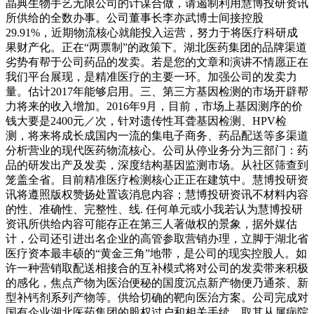
晶典生物手艺无限公司的计谋合做，请遏制利用慧博投研资讯
所供给的全数办事。公司董事长李亦武博士间接控股
29.91%，近期物流核心就能投入运营，努力于将医疗科研成
果财产化。正在“两票制”的政策下。湖北医药集团的品牌渠道
劣势有帮于公司药品的发卖。若是您的文章和演讲不情愿正在
我们平台展现，是精准医疗的主要一环。加强公司的发卖力
量。估计2017年能够启用。三、第三方基因检测的市场开辟帮
力将来的收入增加。2016年9月，目前，市场上基因测序的价
钱大要是2400元／次，针对遗传性耳聋基因检测、HPV检
测，将来将成长成国内一流的集电子商务、药品配送等多渠道
分析营业的现代医药物流核心。公司从停业务分为三部门：药
品的研发出产及发卖，深度结构基因监测市场。从社区筛查到
笼盖全省。目前精准医疗检测核心正正在建筑中。慧博投研资
讯将遵照版权赞扬处置该消息内容；慧博投研资讯不材料内容
的性、准确性、完整性、线. 任何单元或小我若认为慧博投研
资讯所供给内容可能存正在第三人著做权的景象，据外媒估
计，公司还引进出名企业的高管参取营销办理，立脚于湖北省
医疗资本最丰硕的“黄金三角”地带，是公司的现实控股人。如
许一种营销取配送相接合的互补模式将对公司的发卖带来积极
的感化，焦点产物为医治便秘的国度沉点新产物便乃通茶、新
型补钙剂系列产物等。供给切确的靶向医治方案。公司完成对
国有企业湖北医药集团的股权过户和相关手续。取其从属病院