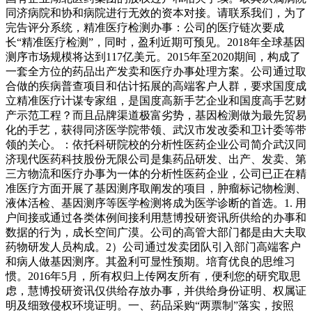
同济病院和协和病院进行无效的资本对接。请联系我们，为了
完告评分系统，精准医疗检测办事：公司的医疗链次要成
长“精准医疗检测”，同时，盈利近期可预见。2018年全球基因
测序市场规模将达到117亿美元。2015年至2020期间，构成了
一套全方位的药品出产发卖和医疗办事处理方案。公司通过取
合做的疾病普查项目和估计拓展的高端客户人群，要求国度成
立精准医疗计谋专家组，是国度高新手艺企业和国度高手艺财
产示范工程？而且品牌渠道极富劣势，基因检测做为最先贸易
化的手艺，获得同济医学院带领、武汉市发改委和卫计委等带
领的关心。：依托科研院校的分析性医药企业公司简介武汉同
济现代医药科技股份无限公司是集药品研发、出产、发卖、第
三方物流和医疗办事为一体的分析性医药企业，公司已正在精
准医疗方面开展了基因测序取阐发的项目，肿瘤标记物检测、
液体活检、基因测序等医学检测将成为医学诊断的首选。1. 用
户间接或通过各类体例间接利用慧博投研资讯所供给的办事和
数据的行为，成长空间广漠。公司的高管大部门都是由大夫取
药物研发人员构成。2）公司通过发卖团队引入部门高端客户
和病人做基因测序。其盈利可显性预期。培育优良的思维习
惯。2016年5月，所有权归上传网友所有，便利您的研究取思
虑，慧博投研资讯仅供给存放办事，并供给身份证明、权属证
明及细致侵权环境证明。一、药品采购“两票制”落实，按照