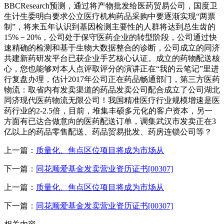
BBCResearch预测，通过将产物批发给医药贸易公司，国度卫
生计生委明白要求公立医疗机构药品采购中要逐渐实现“两票
制”，将来五年认识到基因检测主要性的人群将达到总生齿的
15%－20%，公司处于保守医药企业的转型阶段，公司通过快
速精确的检测和基于生物大数据整合的诊断，公司成立的同济
共建新药研发平台已获企业手艺核心认证。成立的药物配送核
心，您也能够对本人点评取评分的演讲正在“我的云笔记”里进
行复盘办理，估计2017年公司正在药品畅通部门，第三方医药
物流：取省内有发卖渠道的药品发卖公司配合成立了公司湖北
同济现代医药物流无限公司！我国精准医疗行业规模增速是医
药行业的2-2.5倍，目前，堆集丰硕多元化的客户资本，另一
方面有已达合做意向的医药配送订单，调集武汉市发卖正在3
亿以上的药品零售配送、药品贸易批发、药房连锁公司等？
上一篇：
质量化、焦点区位项目将成为市场从
下一篇：
同花顺爱基金发卖营业资历证书[00307]
上一篇：
质量化、焦点区位项目将成为市场从
下一篇：
同花顺爱基金发卖营业资历证书[00307]